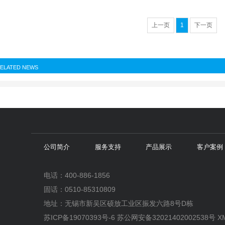
上一页
1
下一页
ELATED NEWS
公司简介
服务支持
产品展示
客户案例
电话：400-886-1856
固话：0510-85310809
地址：无锡市新吴区硕放工业区振发六路8号D栋
苏ICP备19070393号-6
苏公网安备32021402002538号
X